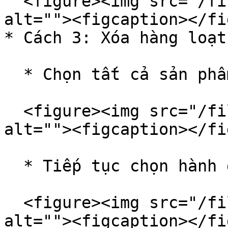
  <figure><img src="/files/hGWnO0DZQyT1Jq4kDApg" 
alt=""><figcaption></fi
* Cách 3: Xóa hàng loạt
  * Chọn tất cả sản phẩm trên danh sách Nhập Kho.

  <figure><img src="/files/KIS88qSTL5RFehHrgo5V" 
alt=""><figcaption></fi
  * Tiếp tục chọn hành động rồi chọn xóa.

  <figure><img src="/files/oaPGiinfcSlSoTsXKJ2n" 
alt=""><figcaption></fi