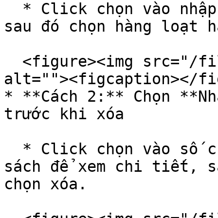
  * Click chọn vào nhập kho cần xóa tại danh sách, 
sau đó chọn hàng loạt h
  <figure><img src="/files/rw8HYqpCIHSlb5VzMrBT" 
alt=""><figcaption></fi
* **Cách 2:** Chọn **Nh
trước khi xóa

  * Click chọn vào số chứng từ cần xóa tại danh 
sách để xem chi tiết, s
chọn xóa.
