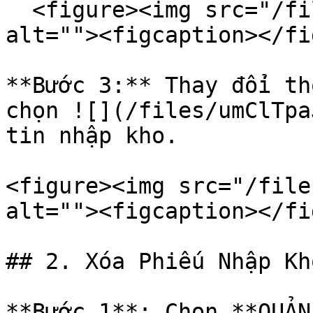
  <figure><img src="/files/HmXHRNu6ZO7hsTIpJwY2" 
alt=""><figcaption></fi
**Bước 3:** Thay đổi th
chọn ![](/files/umClTpa
tin nhập kho.

<figure><img src="/file
alt=""><figcaption></fi
## 2. Xóa Phiếu Nhập Kho
**Bước 1**: Chọn **QUẢN