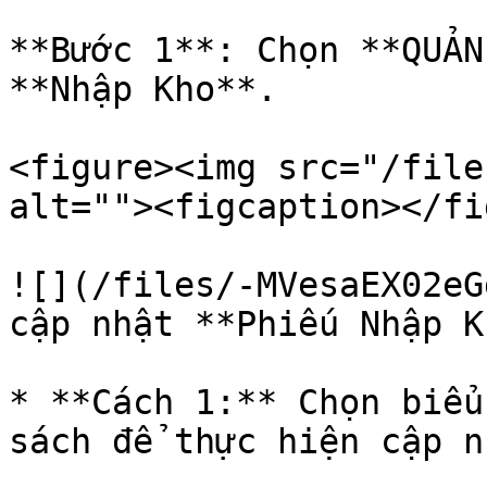
**Bước 1**: Chọn **QUẢN
**Nhập Kho**.

<figure><img src="/file
alt=""><figcaption></fi
![](/files/-MVesaEX02eG
cập nhật **Phiếu Nhập K
* **Cách 1:** Chọn biểu
sách để thực hiện cập nh