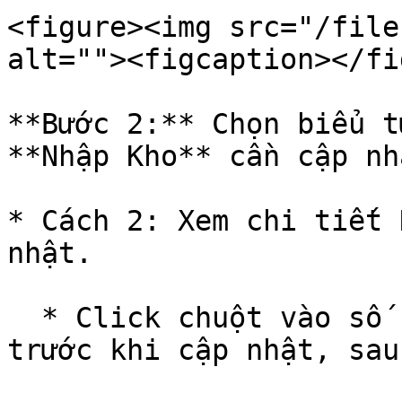
<figure><img src="/file
alt=""><figcaption></fi
**Bước 2:** Chọn biểu t
**Nhập Kho** cần cập nhậ
* Cách 2: Xem chi tiết 
nhật.

  * Click chuột vào số chứng từ để xem chi tiết 
trước khi cập nhật, sau