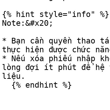
{% hint style="info" %}

Note:&#x20;

* Bạn cần quyền thao tá
thực hiện được chức năn
* Nếu xóa phiếu nhập kh
lòng đợi ít phút để hệ 
liệu.
