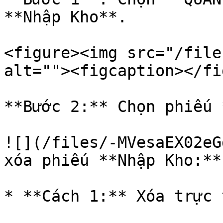
**Nhập Kho**.

<figure><img src="/file
alt=""><figcaption></fi
**Bước 2:** Chọn phiếu 
![](/files/-MVesaEX02eG
xóa phiếu **Nhập Kho:**

* **Cách 1:** Xóa trực 