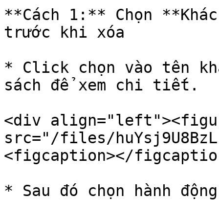
**Cách 1:** Chọn **Khác
trước khi xóa

* Click chọn vào tên kh
sách để xem chi tiết.

<div align="left"><figu
src="/files/huYsj9U8BzL
<figcaption></figcaptio
* Sau đó chọn hành động