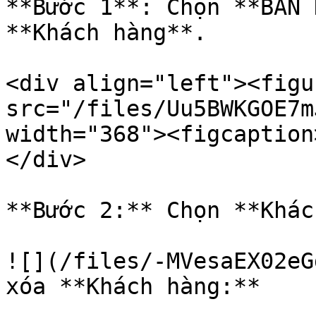
**Bước 1**: Chọn **BÁN 
**Khách hàng**.

<div align="left"><figu
src="/files/Uu5BWKGOE7m
width="368"><figcaption
</div>

**Bước 2:** Chọn **Khác
![](/files/-MVesaEX02eG
xóa **Khách hàng:**
