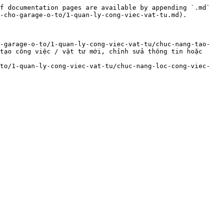
f documentation pages are available by appending `.md` 
-cho-garage-o-to/1-quan-ly-cong-viec-vat-tu.md).

-garage-o-to/1-quan-ly-cong-viec-vat-tu/chuc-nang-tao-
tạo công việc / vật tư mới, chỉnh sửa thông tin hoặc 
to/1-quan-ly-cong-viec-vat-tu/chuc-nang-loc-cong-viec-