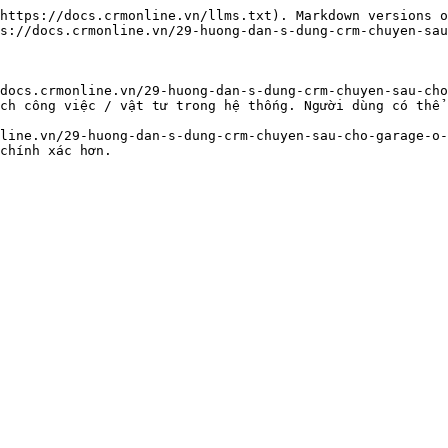
https://docs.crmonline.vn/llms.txt). Markdown versions o
s://docs.crmonline.vn/29-huong-dan-s-dung-crm-chuyen-sau
docs.crmonline.vn/29-huong-dan-s-dung-crm-chuyen-sau-cho
ch công việc / vật tư trong hệ thống. Người dùng có thể 
line.vn/29-huong-dan-s-dung-crm-chuyen-sau-cho-garage-o-