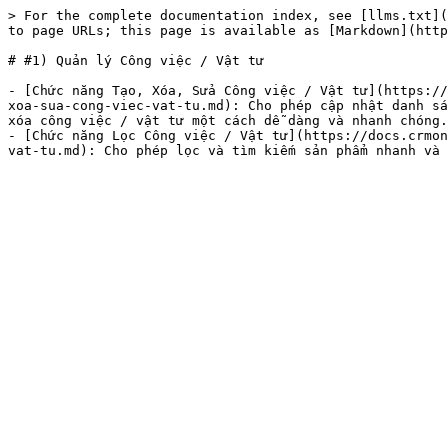
> For the complete documentation index, see [llms.txt](
to page URLs; this page is available as [Markdown](http
# #1) Quản lý Công việc / Vật tư

- [Chức năng Tạo, Xóa, Sửa Công việc / Vật tư](https://
xoa-sua-cong-viec-vat-tu.md): Cho phép cập nhật danh sá
xóa công việc / vật tư một cách dễ dàng và nhanh chóng.

- [Chức năng Lọc Công việc / Vật tư](https://docs.crmon