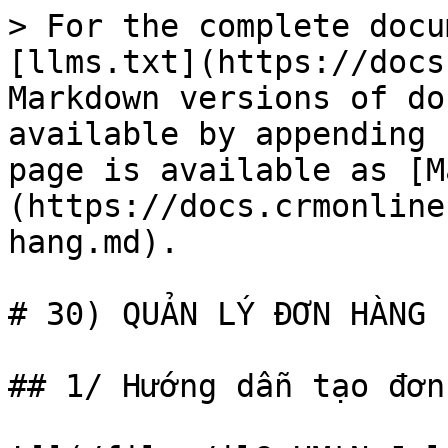
> For the complete docu
[llms.txt](https://docs
Markdown versions of do
available by appending 
page is available as [M
(https://docs.crmonline
hang.md).

# 30) QUẢN LÝ ĐƠN HÀNG

## 1/ Hướng dẫn tạo đơn