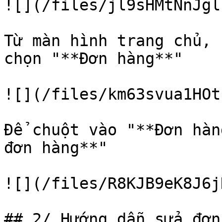
![](/files/jl9sHMtNnJgl
Từ màn hình trang chủ, 
chọn "**Đơn hàng**"

![](/files/km63svua1HOt
Để chuột vào "**Đơn hàn
đơn hàng**"

![](/files/R8KJB9eK8J6j
## 2/ Hướng dẫn sửa đơn