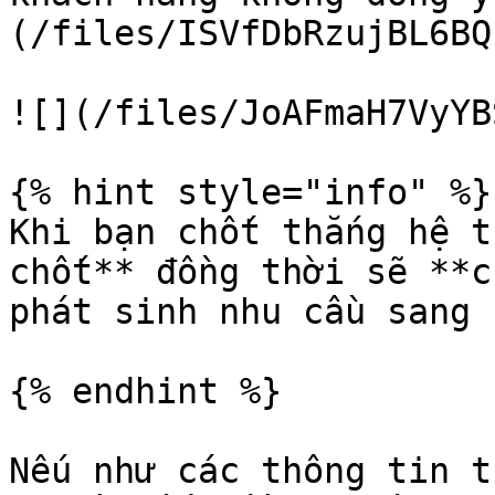
(/files/ISVfDbRzujBL6BQ
![](/files/JoAFmaH7VyYB
{% hint style="info" %}

Khi bạn chốt thắng hệ t
chốt** đồng thời sẽ **c
phát sinh nhu cầu sang 
{% endhint %}

Nếu như các thông tin t