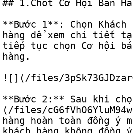
## 1.Chốt Cơ Hội Bán Hàn
**Bước 1**: Chọn Khách 
hàng để xem chi tiết tạ
tiếp tục chọn Cơ hội bá
hàng.

![](/files/3pSk73GJDzar
**Bước 2:** Sau khi chọ
(/files/cG6fVhO6YluM94w
hàng hoàn toàn đồng ý m
khách hàng không đồng ý